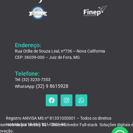
Endereço:
Rua Otília de Souza Leal, nº736 – Nova California
CEP: 36039-000 – Juiz de Fora, MG
Telefone:
Tel: (32) 3233-7353
(32) 9 8615928
WhatsApp:
Registro ANVISA MS nº 81331030001 – Todos os direitos
reservados 18.917.951/0001-95
senvolvido por Wesley Sá — Desenvolvedor Full-stack. Soluções digitais 
ovação.